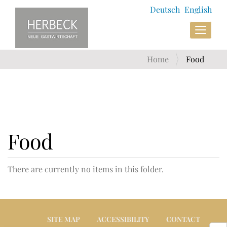
Deutsch
English
N
Toggle
a
v
i
Home
Food
g
a
t
i
o
n
Food
There are currently no items in this folder.
SITE MAP
ACCESSIBILITY
CONTACT